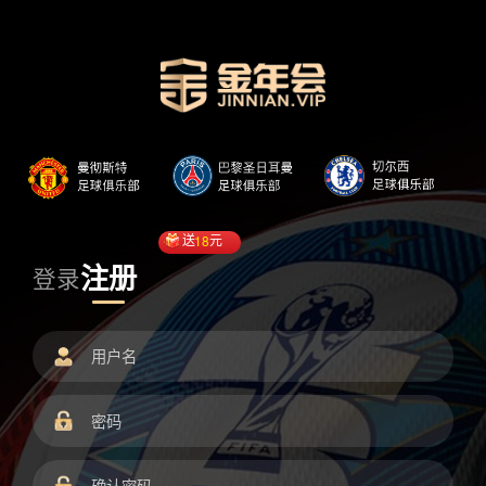
送
18
元
注册
登录